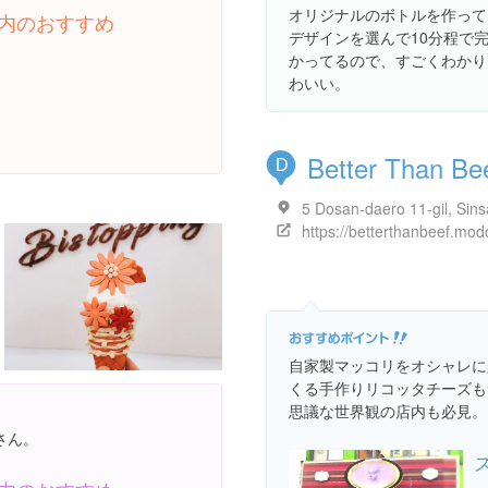
オリジナルのボトルを作って
内のおすすめ
デザインを選んで10分程で
かってるので、すごくわかり
わいい。
Better Than Be
D
https://betterthanbeef.mod
自家製マッコリをオシャレに
くる手作りリコッタチーズも
思議な世界観の店内も必見。
さん。