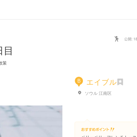
公開: 18
日目
散策
エイブル
B
ソウル 江南区