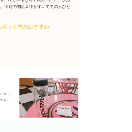
ト。ベリー少なって思ったけど、フル
。10時の開店直後がすいててのんびり
スポット内のおすすめ
547-12 Sinsa-dong, Gangnam-gu, Seoul, 大韓民国
https://www.instagram.com/explore/locations/1016930620