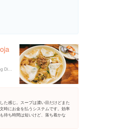
oja
29 Myeongdong 10-gil, Jung District, Seoul, 大韓民国
した感じ。スープは濃い目だけどまた
文時にお金を払うシステムです。効率
も待ち時間は短いけど、落ち着かな