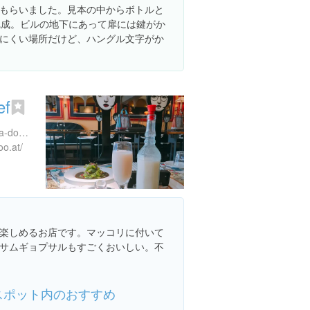
もらいました。見本の中からボトルと
完成。ビルの地下にあって扉には鍵がか
にくい場所だけど、ハングル文字がか
ef
5 Dosan-daero 11-gil, Sinsa-dong, Gangnam-gu, Seoul, 大韓民国
oo.at/
楽しめるお店です。マッコリに付いて
サムギョプサルもすごくおいしい。不
スポット内のおすすめ