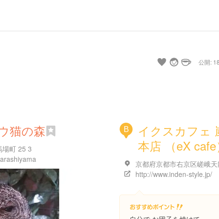
公開: 18
ウ猫の森
イクスカフェ 
B
本店 （eX caf
町 25 3
s-arashiyama
http://www.inden-style.jp/