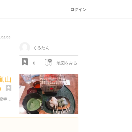
ログイン
/05/09
くるたん
0
地図をみる
嵐山
e）
京都府京都市右京区嵯峨天龍寺造路町３５-３