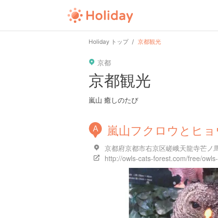
Holiday トップ
京都観光
京都
京都観光
嵐山 癒しのたび
嵐山フクロウとヒョ
A
京都府京都市右京区嵯峨天龍寺芒ノ馬場
http://owls-cats-forest.com/free/owl