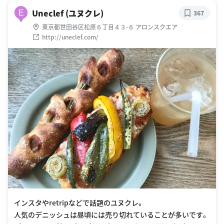
Uneclef (ユヌクレ)
E
367
東京都世田谷区松原６丁目４３-６ アロンスクエア
http://uneclef.com/
インスタやretripなどで話題のユヌクレ。
人気のデニッシュは昼頃には売り切れていることが多いです。