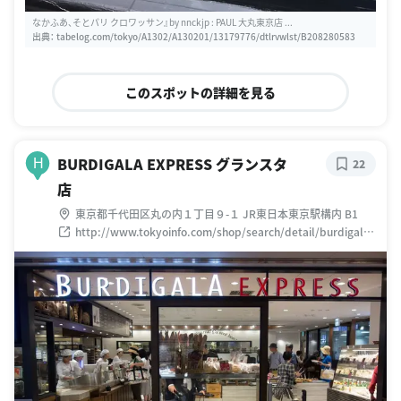
なかふあ、そとパリ クロワッサン』by nnckjp : PAUL 大丸東京店 ...
出典：
tabelog.com/tokyo/A1302/A130201/13179776/dtlrvwlst/B208280583
このスポットの詳細を見る
BURDIGALA EXPRESS グランスタ
H
22
店
東京都千代田区丸の内１丁目９-１ JR東日本東京駅構内 B1
http://www.tokyoinfo.com/shop/search/detail/burdigalae
xpress.html