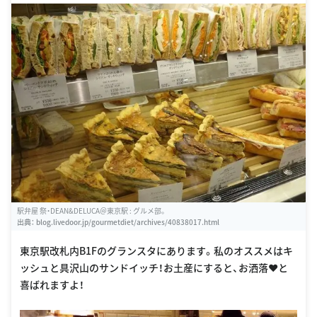
su/
駅弁屋 祭・DEAN&DELUCA＠東京駅 : グルメ部。
出典：
blog.livedoor.jp/gourmetdiet/archives/40838017.html
東京駅改札内B1Fのグランスタにあります。私のオススメはキ
ッシュと具沢山のサンドイッチ！お土産にすると、お洒落❤️と
喜ばれますよ！