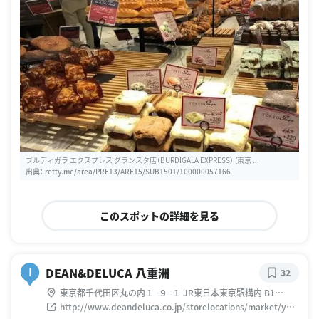
ブルディガラ エクスプレス グランスタ店（BURDIGALA EXPRESS） (東京 ...
出典：
retty.me/area/PRE13/ARE15/SUB1501/100000057166
このスポットの詳細を見る
DEAN&DELUCA 八重洲
I
32
東京都千代田区丸の内１−９−１ JR東日本東京駅構内 B1
GranSta内
http://www.deandeluca.co.jp/storelocations/market/yae