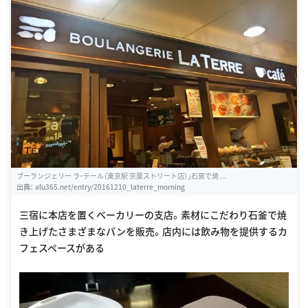
ブーランジェリー ラ・テール（東京駅 京葉ストリート店）」石窯で焼 ...
出典：
alu365.net/entry/20161210_laterre_morning
三宿に本店を置くベーカリーの支店。素材にこだわり石釜で焼
き上げたさまざまなパンを販売。店内には飲み物を提供するカ
フェスペースがある