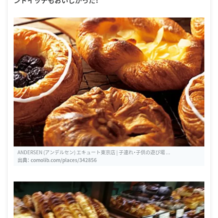
ンドイッチもおいしかった！
ANDERSEN (アンデルセン) エキュート東京店 | 子連れ・子供の遊び場 ...
出典：
comolib.com/places/342856