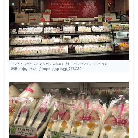
サンドイッチハウス メルヘン 大丸東京店【Lets】レッツエンジョイ東京
出典：
enjoytokyo.jp/shopping/spot/gp_7173350