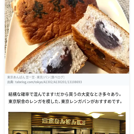
東京あんぱん 豆一豆 - 東京/パン [食べログ]
出典：
tabelog.com/tokyo/A1302/A130201/13108693
結構な確率で混んでます！だから買うの大変なとき多々あり。
東京駅舎のレンガを模した、東京レンガパンがおすすめです。