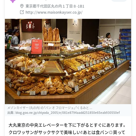
東京都千代田区丸の内１丁目８-1B1
http://www.maisonkayser.co.jp/
メゾンカイザー（丸の内）の「パン オ フロマージュ」「くるみと ...
出典：
blog.goo.ne.jp/chiyoda_2005/e/081e8794aadd251850e65eab930550ef
大丸東京の中央エレベーターを下に下がるとすぐにあります。
クロワッサンがサックサクで美味しい！あとは食パン🍞買って