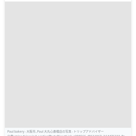
Paul bakery - 大阪市、Paul 大丸心斎橋店の写真 - トリップアドバイザー