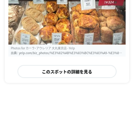
Photos for カーラ・アウレリア 大丸東京店 - Yelp
出典：
yelp.com/biz_photos/%E3%82%AB%E3%83%BC%E3%83%A9-%E3%8
2%A2%E3%82%A6%E3%83%AC%E3%83%AA%E3%82%A2-%E5%A4%A7%E4%
B8%B8%E6%9D%B1%E4%BA%AC%E5%BA%97-%E5%8D%83%E4%BB%A3%E
7%94%B0%E5%8C%BA?select=J1gxu-JDvYD3UXgr3pbrDg
このスポットの詳細を見る