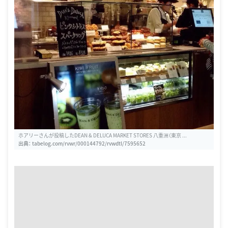
ホアリーさんが投稿したDEAN & DELUCA MARKET STORES 八重洲（東京 ...
出典：
tabelog.com/rvwr/000144792/rvwdtl/7595652