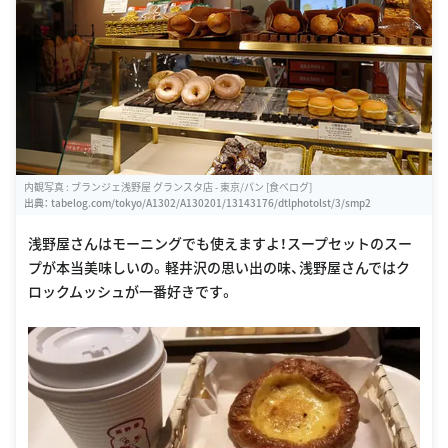
内観写真 : ブランジェ浅野屋 グランスタ店 - 東京/パン [食べログ]
出典：
tabelog.com/tokyo/A1302/A130201/13143176/dtlphotolst/3/smp2
浅野屋さんはモーニングでも使えますよ！スープセットのスー
プが本当美味しいの。軽井沢の思い出の味、浅野屋さんではク
ロックムッシュが一番好きです。