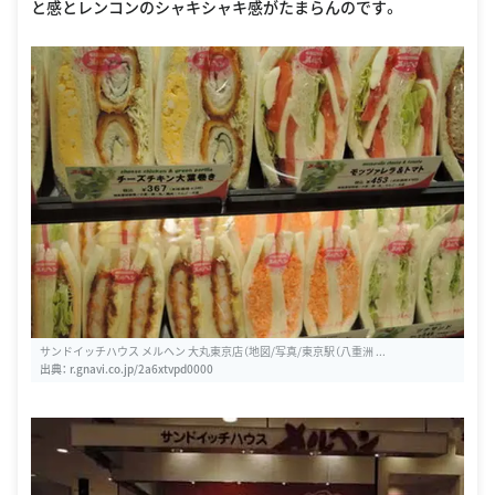
と感とレンコンのシャキシャキ感がたまらんのです。
サンドイッチハウス メルヘン 大丸東京店（地図/写真/東京駅（八重洲 ...
出典：
r.gnavi.co.jp/2a6xtvpd0000