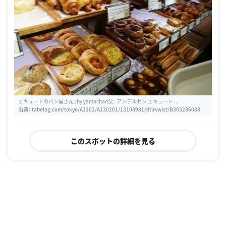
エキュートのパン屋さん』by yamachan父 : アンデルセン エキュート ...
出典：
tabelog.com/tokyo/A1302/A130201/13108981/dtlrvwlst/B303286088
このスポットの詳細を見る