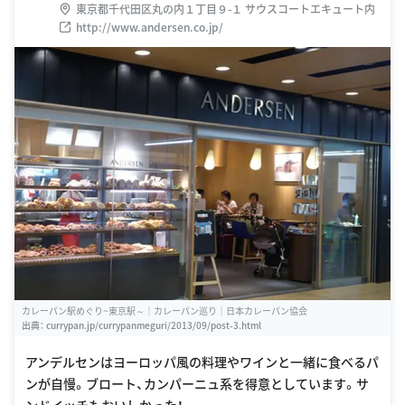
東京都千代田区丸の内１丁目９-１ サウスコートエキュート内
http://www.andersen.co.jp/
カレーパン駅めぐり~東京駅～｜カレーパン巡り｜日本カレーパン協会
出典：
currypan.jp/currypanmeguri/2013/09/post-3.html
アンデルセンはヨーロッパ風の料理やワインと一緒に食べるパ
ンが自慢。ブロート、カンパーニュ系を得意としています。サ