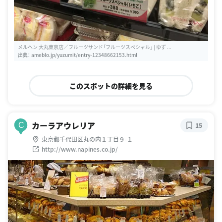
メルヘン 大丸東京店／フルーツサンド「フルーツスペシャル」 | ゆず ...
出典：
ameblo.jp/yuzumit/entry-12348662153.html
このスポットの詳細を見る
カーラアウレリア
C
15
東京都千代田区丸の内１丁目９-１
http://www.napines.co.jp/