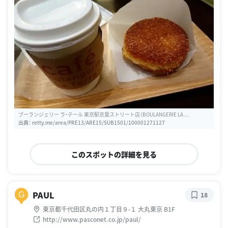
ブーランジェリー ラ・テール 東京駅京葉ストリート店（BOULANGERIE LA ...
出典：
retty.me/area/PRE13/ARE15/SUB1501/100001271127
このスポットの詳細を見る
PAUL
G
18
東京都千代田区丸の内１丁目９-１ 大丸東京 B1F
http://www.pasconet.co.jp/paul/