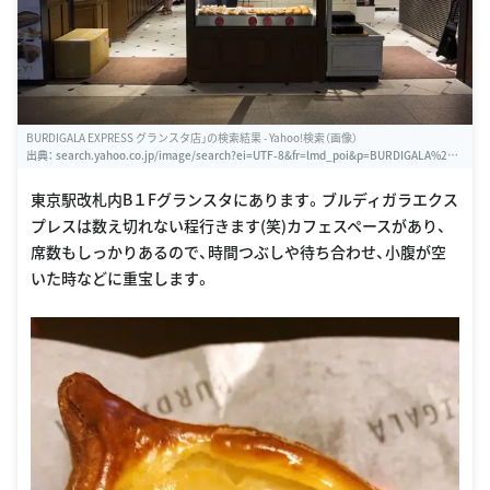
BURDIGALA EXPRESS グランスタ店」の検索結果 - Yahoo!検索（画像）
出典：
search.yahoo.co.jp/image/search?ei=UTF-8&fr=lmd_poi&p=BURDIGALA%20E
XPRESS%20%E3%82%B0%E3%83%A9%E3%83%B3%E3%82%B9%E3%82%BF%E
5%BA%97
東京駅改札内B１Fグランスタにあります。ブルディガラエクス
プレスは数え切れない程行きます(笑)カフェスペースがあり、
席数もしっかりあるので、時間つぶしや待ち合わせ、小腹が空
いた時などに重宝します。