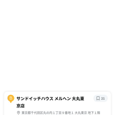
サンドイッチハウス メルヘン 大丸東
B
21
京店
東京都千代田区丸の内１丁目９番地１ 大丸東京 地下１階