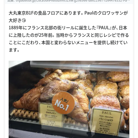
出典：
tripadvisor.jp/LocationPhotoDirectLink-g298566-d8611967-i164476332-Paul
_Daimaru_Shinsaibashi-Osaka_Osaka_Prefecture_Kinki.html
大丸東京B1Fの食品フロアにあります。Paulのクロワッサンが
大好き😘
1889年にフランス北部の街リールに誕生した『PAUL』が、日本
に上陸したのが25年前。当時からフランスと同じレシピで作る
ことにこだわり、本国と変わらないメニューを提供し続けてい
ます。