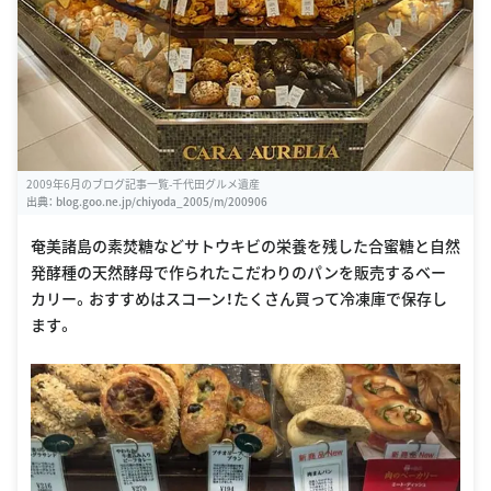
2009年6月のブログ記事一覧-千代田グルメ遺産
出典：
blog.goo.ne.jp/chiyoda_2005/m/200906
奄美諸島の素焚糖などサトウキビの栄養を残した合蜜糖と自然
発酵種の天然酵母で作られたこだわりのパンを販売するベー
カリー。おすすめはスコーン！たくさん買って冷凍庫で保存し
ます。