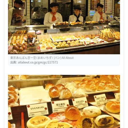
東京あんぱん豆一豆（まめいちず） [パン] All About
出典：
allabout.co.jp/gm/gc/217571