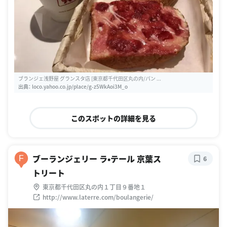
ブランジェ浅野屋 グランスタ店 [東京都千代田区丸の内/パン ...
出典：
loco.yahoo.co.jp/place/g-z5WkAoi3M_o
このスポットの詳細を見る
ブーランジェリー ラ•テール 京葉ス
F
6
トリート
東京都千代田区丸の内１丁目９番地１
http://www.laterre.com/boulangerie/