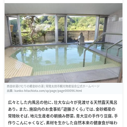
hitachiota.com/sp/page/page000096.html
西金砂湯けむりの郷金砂の湯 | 常陸太田市観光物産協会公式ホームページ
出典：
kanko-hitachiota.com/sp/page/page000096.html
広々とした内風呂の他に、壮大な山々が見渡せる天然露天風呂
あり。また、施設内のお食事処「遊膳さくら」では、金砂郷産の
常陸秋そば、地元生産者の朝摘み野菜、青大豆の手作り豆腐、手
作りこんにゃくなど、素材を生かした自然本来の健康食が味わ