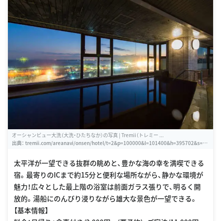
オーシャンビュー大洗（大洗・ひたちなか）の写真 | Tremii（トレミー ...
出典：
tremii.com/areanavi/onsen/hotel/t=2&p=100000&l=101400&h=395702&s=2&
m=4/1
太平洋が一望できる抜群の眺めと、豊かな海の幸を満喫できる
宿。最寄りのICまで約15分と便利な場所ながら、静かな環境が
魅力！広々とした最上階の浴室は前面ガラス張りで、明るく開
放的。湯船にのんびり浸りながら雄大な景色が一望できる。
【基本情報】