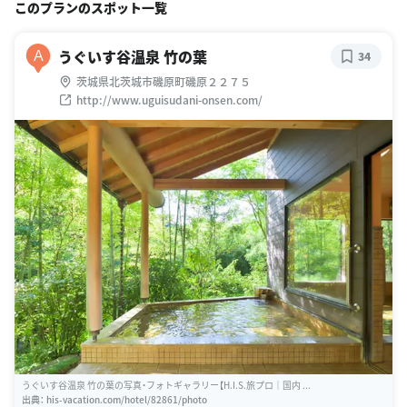
このプランのスポット一覧
うぐいす谷温泉 竹の葉
A
34
茨城県北茨城市磯原町磯原２２７５
http://www.uguisudani-onsen.com/
うぐいす谷温泉 竹の葉の写真・フォトギャラリー【H.I.S.旅プロ｜国内 ...
出典：
his-vacation.com/hotel/82861/photo