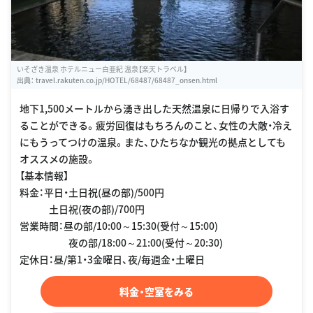
いそざき温泉 ホテルニュー白亜紀 温泉【楽天トラベル】
出典：
travel.rakuten.co.jp/HOTEL/68487/68487_onsen.html
地下1,500メートルから湧き出した天然温泉に日帰りで入浴す
ることができる。疲労回復はもちろんのこと、女性の大敵・冷え
にもうってつけの温泉。また、ひたちなか観光の拠点としても
オススメの施設。
【基本情報】
料金：平日・土日祝(昼の部)/500円
土日祝(夜の部)/700円
営業時間：昼の部/10:00～15:30(受付～15:00)
夜の部/18:00～21:00(受付～20:30)
定休日：昼/第1・3金曜日、夜/毎週金・土曜日
料金・空室をみる