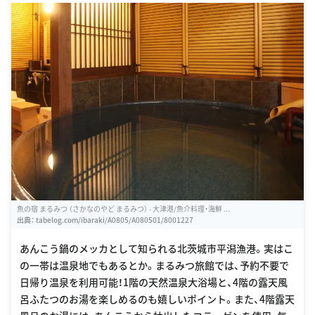
魚の宿 まるみつ （さかなのやど まるみつ） - 大津港/魚介料理・海鮮 ...
出典：
tabelog.com/ibaraki/A0805/A080501/8001227
あんこう鍋のメッカとして知られる北茨城市平潟漁港。実はこ
の一帯は温泉地でもあるとか。まるみつ旅館では、予約不要で
日帰り温泉を利用可能！1階の天然温泉大浴場と、4階の露天風
呂ふたつのお湯を楽しめるのも嬉しいポイント。また、4階露天