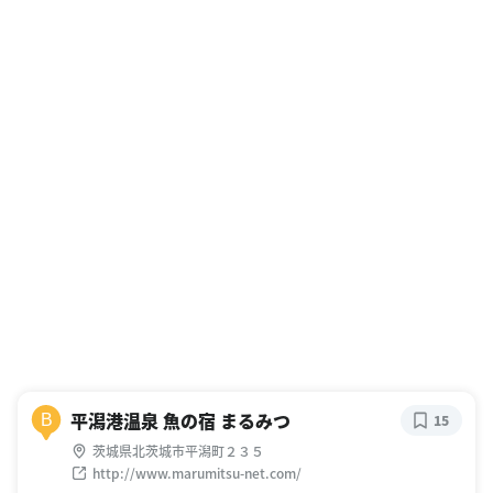
平潟港温泉 魚の宿 まるみつ
B
15
茨城県北茨城市平潟町２３５
http://www.marumitsu-net.com/