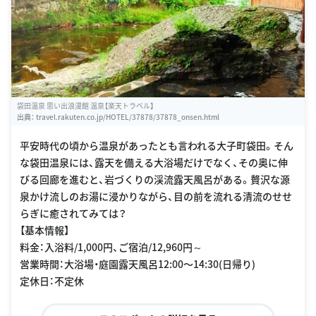
袋田温泉 思い出浪漫館 温泉【楽天トラベル】
出典：
travel.rakuten.co.jp/HOTEL/37878/37878_onsen.html
平安時代の頃から温泉があったとも言われる大子町袋田。そん
な袋田温泉には、露天を備える大浴場だけでなく、その奥に伸
びる回廊を進むと、岩づくりの渓流露天風呂がある。贅沢な源
泉かけ流しのお湯に浸かりながら、目の前を流れる清流のせせ
らぎに癒されてみては？
【基本情報】
料金：入浴料/1,000円、ご宿泊/12,960円～
営業時間：大浴場・庭園露天風呂12:00〜14:30(日帰り)
定休日：不定休