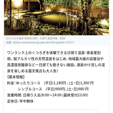
ひたちなか温泉 喜楽里 別邸｜日帰り温泉特集｜駅探
出典：
ekitan.com/mamo/sp/spot.do?sid=spa&id=116717
ワンランク上のくつろぎを体験できる日帰り温泉・喜楽里別
邸。弱アルカリ性の天然温泉をはじめ、地域最大級の岩盤浴や
高濃度炭酸泉など一日居ても飽きない施設。源泉かけ流しの温
泉を楽しめる露天風呂も大人気！
【基本情報】
料金：ゆったりコース (平日)1,180円 、(土・日)1,360 円
シンプルコース (平日)900円、(土・日)980 円
営業時間：日帰り入浴/8:00〜24:00 (最終受付23:00）
定休日：年中無休