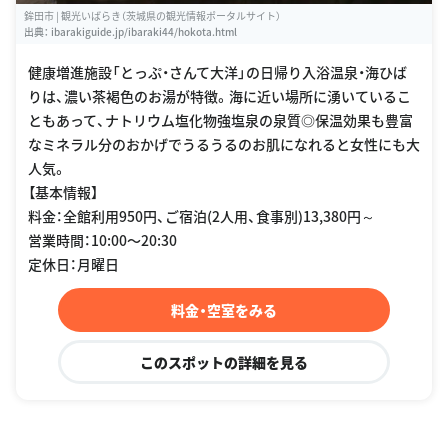
鉾田市 | 観光いばらき（茨城県の観光情報ポータルサイト）
出典：
ibarakiguide.jp/ibaraki44/hokota.html
健康増進施設「とっぷ・さんて大洋」の日帰り入浴温泉・海ひば
りは、濃い茶褐色のお湯が特徴。海に近い場所に湧いているこ
ともあって、ナトリウム塩化物強塩泉の泉質◎保温効果も豊富
なミネラル分のおかげでうるうるのお肌になれると女性にも大
人気。
【基本情報】
料金：全館利用950円、ご宿泊(2人用、食事別)13,380円～
営業時間：10:00〜20:30
定休日：月曜日
料金・空室をみる
このスポットの詳細を見る