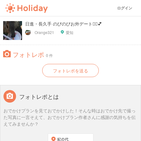
ログイン
日進・長久手 のびのびお外デート🚴‍♀️💕
Orange321
愛知
フォトレポ
0 件
フォトレポを送る
フォトレポとは
おでかけプランを見ておでかけした！そんな時はおでかけ先で撮っ
た写真に一言そえて、おでかけプラン作者さんに感謝の気持ちを伝
えてみませんか？