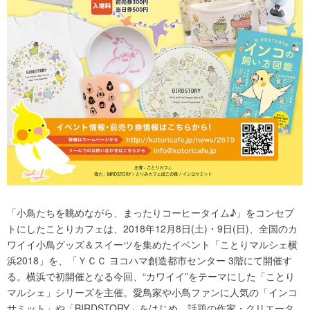
「小鳥たちを眺めながら、まったりコーヒータイム♪」をコンセプ
トにしたことりカフェは、2018年12月8日(土)・9日(日)、全国のカ
ワイイ小鳥グッズ＆スイーツを集めたイベント「ことりマルシェ横
浜2018」を、「ＹＣＣ ヨコハマ創造都市センター 3階にて開催す
る。横浜で初開催となる今回、“カワイイ”をテーマにした「ことり
マルシェ」シリーズを主催。愛鳥家や小鳥ファンに人気の「インコ
サミット」や「BIRDSTORY」をはじめ、話題の作家・クリエータ