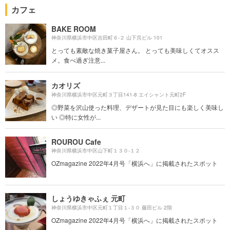
カフェ
BAKE ROOM
神奈川県横浜市中区吉田町６-２ 山下呉ビル 101
とっても素敵な焼き菓子屋さん。 とっても美味しくてオスス
メ。食べ過ぎ注意...
カオリズ
神奈川県横浜市中区元町３丁目141-8 エイシャント元町2F
◎野菜を沢山使った料理、デザートが見た目にも楽しく美味し
い ◎特に女性が...
ROUROU Cafe
神奈川県横浜市中区山下町１３０-１２
OZmagazine 2022年4月号「横浜へ」に掲載されたスポット
しょうゆきゃふぇ 元町
神奈川県横浜市中区元町１丁目１-３０ 藤田ビル 2階
OZmagazine 2022年4月号「横浜へ」に掲載されたスポット