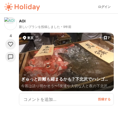
ログイン
AOI
新しいプランを投稿しました
9年前
4
東京
7
ぎゅっと距離も縮まるかも？下北沢でハシゴ酒
今宵は語り明かそう〜！友達や大切な人と夜の下北沢を
🍶💜🌙
満喫しませんか？🌙💜 ２人だけで話せる空間もあれ
ば、気さくで楽しい店員さんとの出会いもたのしみなが
ら"下北ハシゴ酒🍻"