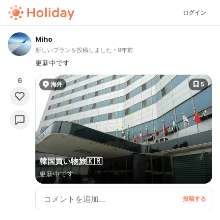
ログイン
Miho
新しいプランを投稿しました
9年前
更新中です
6
海外
5
韓国買い物旅🇰🇷
更新中です