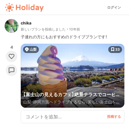
ログイン
chika
新しいプランを投稿しました
10年前
子連れの方にもおすすめのドライブプランです！
4
山梨
33
【富士山の見えるカフェ】絶景テラスでコーヒー
山梨・静岡方面へドライブするなら、美しい富士山を眺
タイムを。ドライブで寄りたい周辺の観光スポ
めることのできるカフェや写真スポットを押さえてお
ットもご紹介！
きたいですよね！ 先日訪れた「富士山の見えるカフェ」
と、その周辺のおすすめスポットをご紹介します。お天