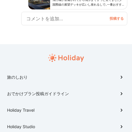
ラクターショップの数々。そして、スカイツリーと東京
国際線の展望デッキが広いし座れるしで、一番おすすめ
タワーももちろん見れる展望デッキ⛵️ モノレール🚝に
です。時間帯によって変わるので最初に見とくのもい
乗っていけば更に非日常感は高まります(o˘◡˘o)
いかも！
旅のしおり
おでかけプラン投稿ガイドライン
Holiday Travel
Holiday Studio