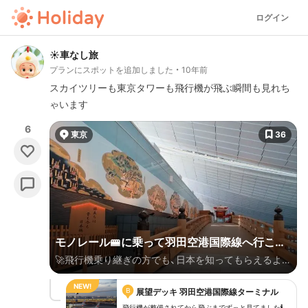
ログイン
☀️車なし旅
プランにスポットを追加しました
10年前
スカイツリーも東京タワーも飛行機が飛ぶ瞬間も見れち
ゃいます
6
東京
36
モノレール🚝に乗って羽田空港国際線へ行こう
🚀飛行機乗り継ぎの方でも、日本を知ってもらえるよう
⭐️展望台・プラネタリウム🌎和スイーツ🍵
になのか、 日本のいいところが凝縮されている国際線
B
🎏 味も見た目も一流な和食定食や、プレミアムなキャ
展望デッキ 羽田空港国際線ターミナル
飛行機が整備されてから飛ぶまでずっと見てました🕴