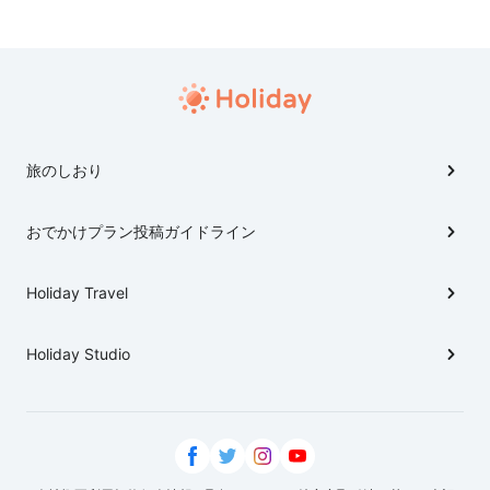
タワーももちろん見れる展望デッキ⛵️ モノレール🚝に
乗っていけば更に非日常感は高まります(o˘◡˘o)
旅のしおり
おでかけプラン投稿ガイドライン
Holiday Travel
Holiday Studio