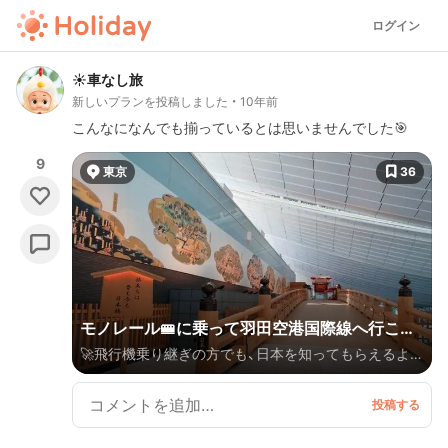
ログイン
☀️車なし旅
新しいプランを投稿しました
10年前
こんなになんでも揃っているとは思いませんでした🎯
9
東京
36
モノレール🚝に乗って羽田空港国際線へ行こう
🚀飛行機乗り継ぎの方でも、日本を知ってもらえるよう
⭐️展望台・プラネタリウム🌎和スイーツ🍵
になのか、 日本のいいところが凝縮されている国際線
🎏 味も見た目も一流な和食定食や、プレミアムなキャ
ラクターショップの数々。そして、スカイツリーと東京