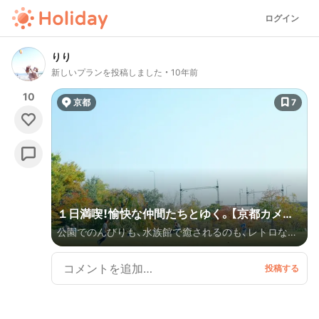
ログイン
りり
新しいプランを投稿しました
10年前
10
京都
7
１日満喫！愉快な仲間たちとゆく。【京都カメラ
公園でのんびりも、水族館で癒されるのも、レトロな場
旅】
所で昔を感じるのも全部詰め込んだ１日満喫プラン 🌟