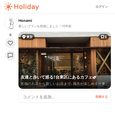
ログイン
Honami
新しいプランを投稿しました
10年前
8
東京
6
友達と歩いて巡る！台東区にあるカフェ🌿
老舗のお店から新しいお店まで、両方が楽しめる台東区
でカフェ好きなら絶対行っておきたいスポットです！