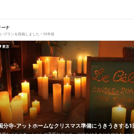
リーナ
しいプランを投稿しました
10年前
東京
国分寺-アットホームなクリスマス準備にうきうきする1