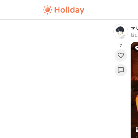
マ
新
7