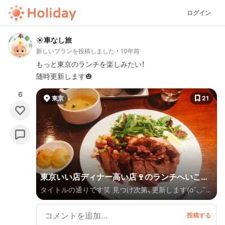
ログイン
☀️車なし旅
新しいプランを投稿しました
10年前
もっと東京のランチを楽しみたい！
随時更新します🎃
6
東京
21
東京いい店ディナー高い店🍷のランチへいこう！
タイトルの通りです笑 見つけ次第、更新します(o˘◡˘o)
ローストビーフ ¥1000〜
むしろ教えてください🌺 新宿 虎ノ門 都内 首都圏 東京