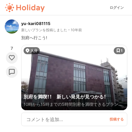
ログイン
yu-kari081115
新しいプランを投稿しました
10年前
別府へ行こう!
7
大分
1
別府を満喫！！ 新しい発見が見つかる！
10時から15時までの5時間別府を満喫できるプランで
す！ ぜひ、新しい別府の魅力を発見してみてください！！！