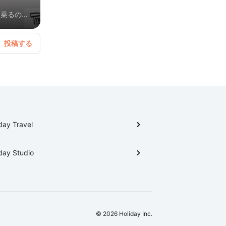
に乗るのも
day Travel
day Studio
© 2026 Holiday Inc.