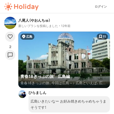
ログイン
八尾人（やおんちゅ）
新しいプランを投稿しました
12年前
広島
11
2
青春18きっぷの旅 広島編
青春18きっぷの旅、今回は広島～♪ 広島といえば、広島
焼にあなご弁当、原爆ドームに平和祈念公園、広島東洋
ひらましん
カープに・・・ 仁義なき戦い（笑） そんな広島を日帰り
旅行でご案内！ 片道７時間２０分、360ｋｍ っ
広島いきたいなー お好み焼きめちゃめちゃうま
て・・・ 超ハードやろ～（笑）
そうです！