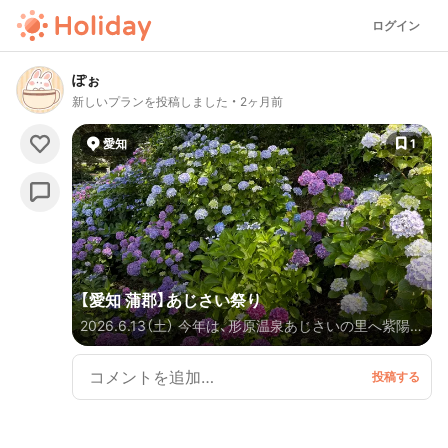
ログイン
ぽぉ
新しいプランを投稿しました
2ヶ月前
愛知
1
【愛知 蒲郡】あじさい祭り
2026.6.13（土） 今年は、形原温泉あじさいの里へ紫陽花
を見に行ってきました♪