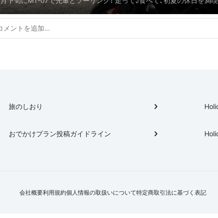
5月下旬にMT-07で先輩とツーリング！ 走って、食べて、初夏の休日を満喫🏍️
用
旅のしおり
Holi
おでかけプラン投稿ガイドライン
Holi
会社概要
利用規約
個人情報の取扱いについて
特定商取引法に基づく表記