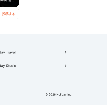
🏍️ 備忘
day Travel
day Studio
© 2026 Holiday Inc.