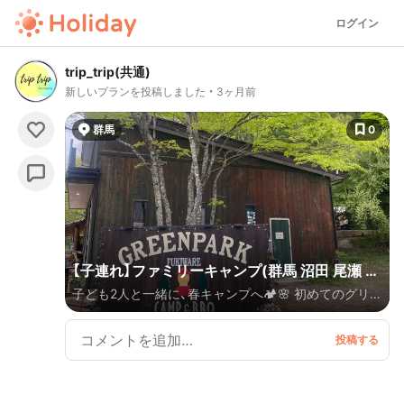
ログイン
trip_trip(共通)
新しいプランを投稿しました
3ヶ月前
群馬
0
【子連れ】ファミリーキャンプ(群馬 沼田 尾瀬 川
子ども2人と一緒に、春キャンプへ🏕️🌸 初めてのグリー
場)
ンパークふきわれへ行ってきました！ ほぼノープラン
で行ったけど、道の駅や温泉が充実していて、キャンプ
以外も大満足✨ 自然も遊びもゆるっと楽しめて、いい
リフレッシュに◎ 2泊3日で巡ったスポットも紹介して
いきます📍