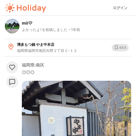
ログイン
mii♡
よかったよ！を投稿しました
1年前
博多もつ鍋 やま中本店
484
福岡県福岡市南区向野２丁目２-１２
福岡県:南区
◎◎◎