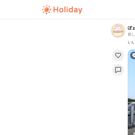
ぽ
新
い