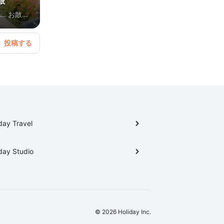
旅
り… お散歩
day Travel
day Studio
© 2026 Holiday Inc.