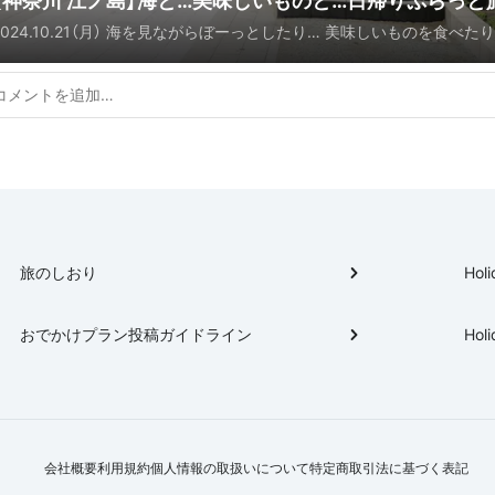
【神奈川 江ノ島】海と…美味しいものと…日帰りぷらっと
2024.10.21（月） 海を見ながらぼーっとしたり… 美味しいものを食べた
しながらゆっくりした一日に。
旅のしおり
Holi
おでかけプラン投稿ガイドライン
Holi
会社概要
利用規約
個人情報の取扱いについて
特定商取引法に基づく表記