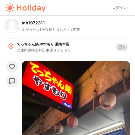
ログイン
mh1972311
よかったよ！を投稿しました
2年前
てっちゃん鍋 やすもり 尼崎本店
9
兵庫県尼崎市神田中通３丁目８５