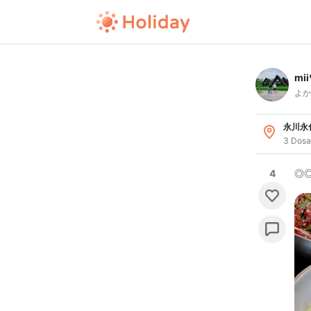
mi
よか
永川永
3 Dosa
4
◎