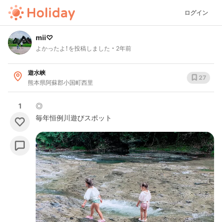
ログイン
mii♡
よかったよ！を投稿しました
2年前
遊水峡
27
熊本県阿蘇郡小国町西里
1
◎
毎年恒例川遊びスポット