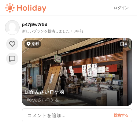
ログイン
p47j9w7r5d
新しいプランを投稿しました
3年前
京都
6
Lilかんさいロケ地
Lilかんさいロケ地