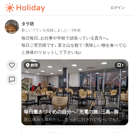
ログイン
タラ坊
新しいプランを投稿しました
3年前
毎日毎日、お仕事や学校で頑張っている貴方へ。
毎日ご苦労様です。富士山を観て・美味しい物を食べて心
と身体のリセットして下さいね♪
静岡
1
毎日働きづくめの自分へ『充電の旅』三島~御殿
急に休みも取れたし…どっかに行きたいな~。でも1泊
場1泊2日篇
だから遠出はしたくないな~。そうだ- ̗̀ 💡 ̖́-富士山を見