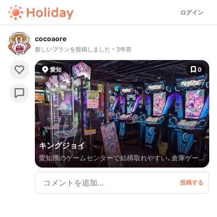
ログイン
cocoaore
新しいプランを投稿しました
3年前
愛知
0
キングジョイ
愛知県のゲームセンターで結構取れやすい、倉庫ゲーセ
ンのようなお店でした～！お菓子台結構あって楽しかっ
た。 他のおすすめのゲームセンターも載せとくね！