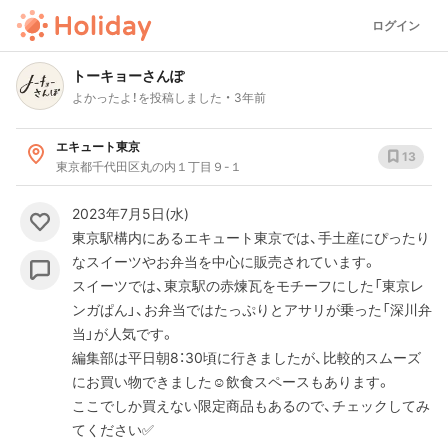
ログイン
トーキョーさんぽ
よかったよ！を投稿しました
3年前
エキュート東京
13
東京都千代田区丸の内１丁目９-１
2023年7月5日(水)
東京駅構内にあるエキュート東京では、手土産にぴったり
なスイーツやお弁当を中心に販売されています。
スイーツでは、東京駅の赤煉瓦をモチーフにした「東京レ
ンガぱん」、お弁当ではたっぷりとアサリが乗った「深川弁
当」が人気です。
編集部は平日朝8：30頃に行きましたが、比較的スムーズ
にお買い物できました☺️飲食スペースもあります。
ここでしか買えない限定商品もあるので、チェックしてみ
てください✅