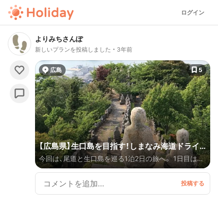
ログイン
よりみちさんぽ
新しいプランを投稿しました
3年前
広島
5
【広島県】生口島を目指す！しまなみ海道ドライ
今回は、尾道と生口島を巡る1泊2日の旅へ。 1日目は、
ブ1泊2日旅🚗（1日目）
尾道駅近くでレンタカーを借りて、しまなみ海道をドラ
イブ🚗 サイクリングで巡るのもいいけど、車があると
時間に余裕ができてオススメ✨ 少し足を伸ばそうか
な…と急なプラン変更もできちゃいます！ 帰りは因島の
絶景スポットに寄りつつ、尾道まで戻ります。宿泊は、