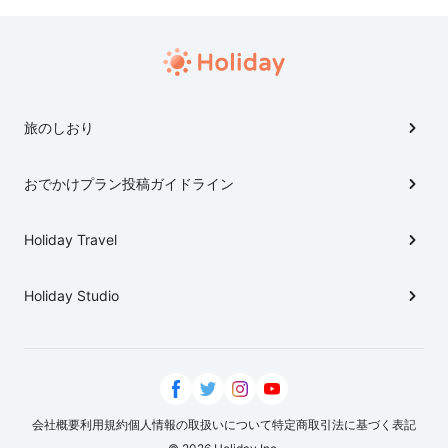
尾道駅2Fにあるおしゃれなホテル😆 尾道観光とセット
で立ち寄りたい、しまなみ海道の島々✨ぜひ参考にして
みてくださいね！ ※掲載されている情報や価格は変動す
る可能性があります。
旅のしおり
おでかけプラン投稿ガイドライン
Holiday Travel
Holiday Studio
会社概要
利用規約
個人情報の取扱いについて
特定商取引法に基づく表記