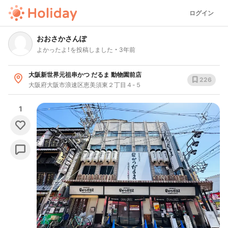
ログイン
おおさかさんぽ
よかったよ！を投稿しました
3年前
大阪新世界元祖串かつ だるま 動物園前店
226
大阪府大阪市浪速区恵美須東２丁目４-５
1