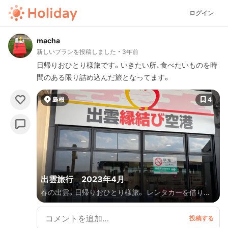
ログイン
macha
新しいプランを投稿しました
3年前
日帰りおひとり様旅です。いきたい所、食べたいものを時
間のある限り詰め込んだ旅となってます。
島根
4
出雲旅行 2023年4月
春の出雲。日帰りおひとり様旅。 レンタカーを借りて、
出雲大社近辺を散策。