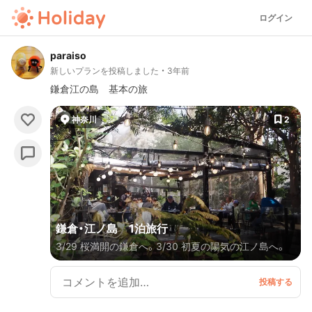
ログイン
paraiso
新しいプランを投稿しました
3年前
鎌倉江の島 基本の旅
神奈川
2
鎌倉・江ノ島 1泊旅行
3/29 桜満開の鎌倉へ。3/30 初夏の陽気の江ノ島へ。