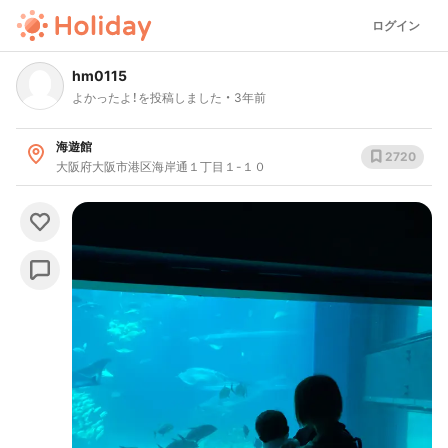
ログイン
hm0115
よかったよ！を投稿しました
3年前
海遊館
2720
大阪府大阪市港区海岸通１丁目１-１０