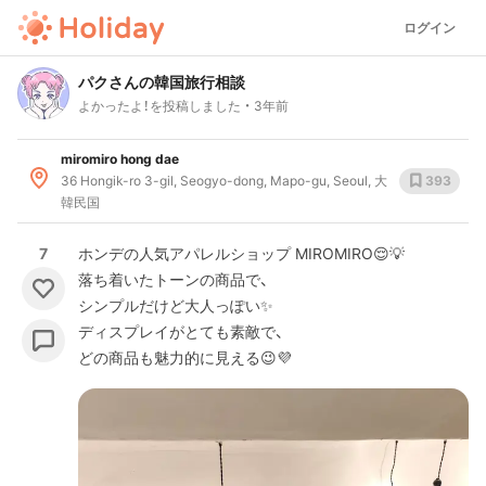
ログイン
パクさんの韓国旅行相談
よかったよ！を投稿しました
3年前
miromiro hong dae
36 Hongik-ro 3-gil, Seogyo-dong, Mapo-gu, Seoul, 大
393
韓民国
7
ホンデの人気アパレルショップ MIROMIRO😌💡
落ち着いたトーンの商品で、
シンプルだけど大人っぽい✨
ディスプレイがとても素敵で、
どの商品も魅力的に見える😉💜