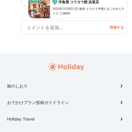
H
洋食屋 コウヨウ館 浜道店
式HP http://www.tbs.co.jp/sekkaku-g/#minogashi
2022年1月30日（日）放送 とろとろ半熟たまごのオムラ
イス：1,089円
旅のしおり
おでかけプラン投稿ガイドライン
Holiday Travel