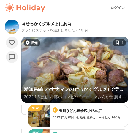
ログイン
🍌せっかくグルメまにあ🍌
プランにスポットを追加しました
4年前
愛知
11
愛知県編「バナナマンのせっかくグルメ」で登場
2022.1.5更新 お笑いコンビ・バナナマンさんが出演す
したお店
るTBSのTV番組「バナナマンのせっかくグルメ」で 紹
G
介されたグルメを【都道府県別】にまとめます✨ 毎回、
玉川うどん豊橋広小路本店
地元の方がおすすめするご当地グルメをおいしそ～に
2022年1月30日（日）放送 豊橋カレーうどん：990円
食べる、日村さんやゲストの方を見ていると お腹が空
いてきちゃいます。 「バナナマンのせっかくグルメ」公