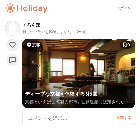
ログイン
くろんぼ
新しいプランを投稿しました
12年前
京都
9
ディープな京都を体験する！祇園
京都といえば国際観光都市。世界遺産に認定された社
寺仏閣も多く、一日では廻りきれない観光地である。
前回もそのように述べましたが、やはり清水寺はＮｏ１
の観光名所。皆様が訪れたい場所である。 今回も清水
寺を午前中に参拝して、清水坂の参道・産年坂・二寧坂で
の昼食は評判のスポットを楽しむ。 食後は、ねねの道