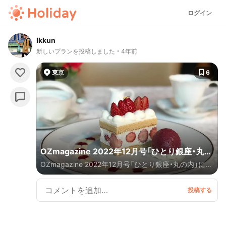
ログイン
Ikkun
新しいプランを投稿しました
4年前
東京
6
OZmagazine 2022年12月号「ひとり銀座・丸の
OZmagazine 2022年12月号「ひとり銀座・丸の内」に掲
内」の掲載店舗vol.1
載されたスポットまとめ