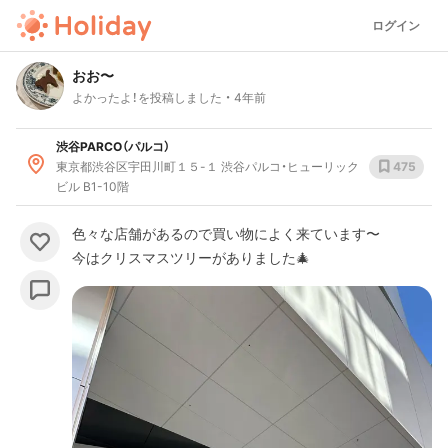
ログイン
おお〜
よかったよ！を投稿しました
4年前
渋谷PARCO（パルコ）
東京都渋谷区宇田川町１５-１ 渋谷パルコ・ヒューリック
475
ビル B1-10階
色々な店舗があるので買い物によく来ています〜
今はクリスマスツリーがありました🎄