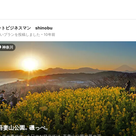
トビジネスマン shinobu
しいプランを投稿しました
10年前
神奈川
吾妻山公園。磯っぺ。