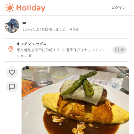
ログイン
sa
よかったよ！を投稿しました
4年前
キッチン エッグス
東京都足立区千住仲町１５-２ 北千住ダイヤモンドマン
35
ション 1F