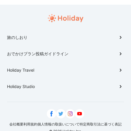
やつり人形に使用されるバネは現在も鯨ヒゲが使用さ
れる。 人形浄瑠璃から伝承された文楽人形の首の動き
は、弾力に富んだ鯨ヒゲによるもの。 昭和時代、人形を
作る人形師や雛人形、手遊物などを商う店が軒を連ね、
にぎわいをみせていたことから、正式に人形町という地
旅のしおり
名になったとか。 甘酒横丁は商店街・通りの名称で、歌
舞伎・演劇で知られる明治座側の通りの愛称は「明治座
おでかけプラン投稿ガイドライン
通り」。 浜町緑道との交差点付近には勧進帳の弁慶像
が所在。 人形町界隈にはかつて中村座や市村座が所在
し、江戸歌舞伎発祥の地の一つともいわれた。 商店街
Holiday Travel
には主に飲食店が建ち並び、東京都内では唯一の葛籠の
製造販売店が所在。 地名の由来は明治時代、通りの入
Holiday Studio
口付近に甘酒屋「尾張屋」があったことに由来すると
か。 また西郷隆盛ゆかりの地も。
会社概要
利用規約
個人情報の取扱いについて
特定商取引法に基づく表記