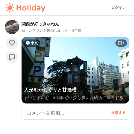
ログイン
関西が好っきゃねん
新しいプランを投稿しました
4年前
東京
1
人形町からくりと甘酒横丁
まいどまいど！ 東京駅から少し歩いた場所に位置する
人形町と甘酒横丁。 ちょっと美味しそうな名前にひか
れて訪れた場所は名所が集中しておました。 人形町商
店街に設置された、からくり櫓。 からくり櫓は「江戸落
語からくり櫓」と「町火消しからくり櫓」の２台が設置
され、時間になるとからくりが展開されるんやね。 あ