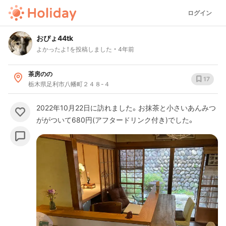
ログイン
おぴょ44tk
よかったよ！を投稿しました
4年前
茶房のの
17
栃木県足利市八幡町２４８-４
2022年10月22日に訪れました。お抹茶と小さいあんみつ
ががついて680円(アフタードリンク付き)でした。