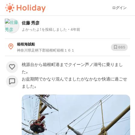
ログイン
佐藤 秀彦
よかったよ！を投稿しました
4年前
箱根海賊船
665
神奈川県足柄下郡箱根町箱根１６１
桃源台から箱根町港までクイーン芦ノ湖号に乗りまし
た。
お盆期間でかなり混んでましたがなかなか快適に過ごせ
ました。