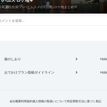
パパムス ロケ地💛
長尾謙杜出演「パパとムスメの7日間」ロケ地まとめ💛
旅のしおり
Holi
おでかけプラン投稿ガイドライン
Holi
会社概要
利用規約
個人情報の取扱いについて
特定商取引法に基づく表記