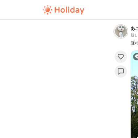
あ
新
謙