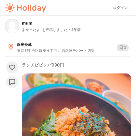
ログイン
mum
よかったよ！を投稿しました
4年前
銀座炎蔵
3
東京都中央区銀座４丁目１ 西銀座デパート 2階
ランチビビンバ990円