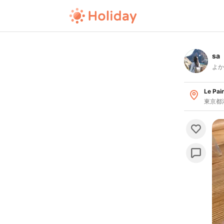
sa
よか
Le P
東京都