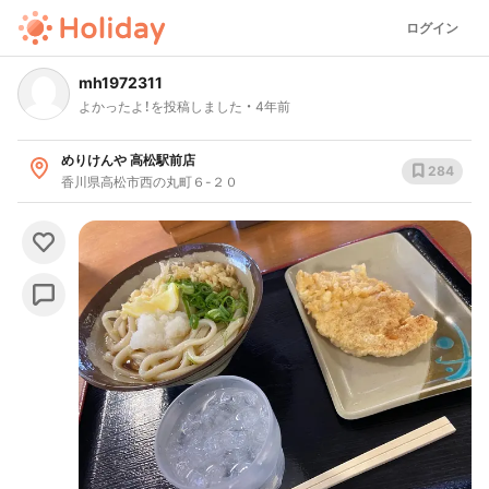
ログイン
mh1972311
よかったよ！を投稿しました
4年前
めりけんや 高松駅前店
284
香川県高松市西の丸町６-２０